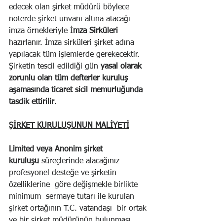
edecek olan şirket müdürü böylece 
noterde şirket unvanı altına atacağı 
imza örnekleriyle İ
mza Sirküleri 
hazırlanır. İmza sirküleri şirket adına 
yapılacak tüm işlemlerde gerekecektir. 
Şirketin tescil edildiği gün 
yasal olarak 
zorunlu olan tüm defterler kuruluş 
aşamasında ticaret sicil memurluğunda  
tasdik ettirilir
.
ŞİRKET KURULUŞUNUN MALİYETİ
Limited veya Anonim şirket 
kuruluşu
 süreçlerinde alacağınız 
profesyonel desteğe ve şirketin 
özelliklerine  göre değişmekle birlikte 
minimum  sermaye tutarı ile kurulan 
şirket ortağının T.C. vatandaşı  bir ortak 
ve bir şirket müdürünün bulunması 