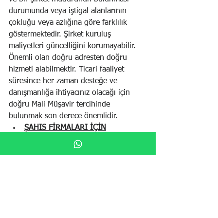
durumunda veya iştigal alanlarının 
çokluğu veya azlığına göre farklılık 
göstermektedir. Şirket kuruluş 
maliyetleri güncelliğini korumayabilir. 
Önemli olan doğru adresten doğru 
hizmeti alabilmektir. Ticari faaliyet 
süresince her zaman desteğe ve 
danışmanlığa ihtiyacınız olacağı için 
doğru Mali Müşavir tercihinde 
bulunmak son derece önemlidir.
ŞAHIS FİRMALARI İÇİN
Vergi levhası çıkarma masrafı | Vergi 
levhası çıkartma işlemleri için vergi 
mükellefiyeti tesis ettirilmelidir. En 
düşük maliyet ile vergi levhası 
çıkartmak için şahıs şirketi (şahıs 
işletmesi) kurabilirsiniz.