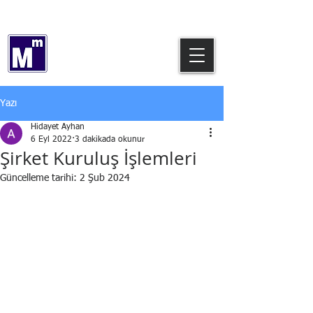
0544 769 64 12
Hidayet AYHAN
Serbest Muhasebeci Mali Müşavir
Yazı
Hidayet Ayhan
6 Eyl 2022
3 dakikada okunur
Şirket Kuruluş İşlemleri
Güncelleme tarihi:
2 Şub 2024