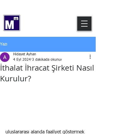
0544 769 64 12
Hidayet AYHAN
Serbest Muhasebeci Mali Müşavir
Yazı
Hidayet Ayhan
4 Eyl 2024
3 dakikada okunur
İthalat İhracat Şirketi Nasıl
Kurulur?
uluslararası alanda faaliyet göstermek 