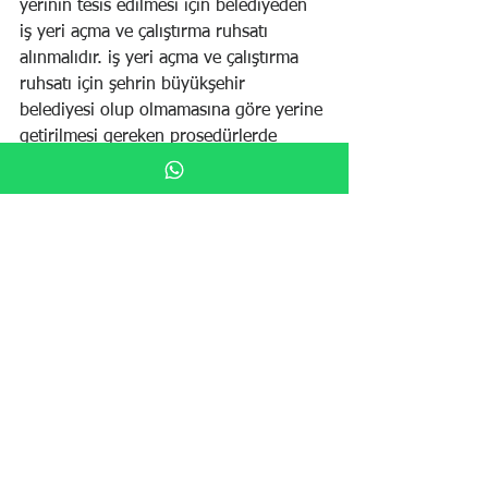
yerinin tesis edilmesi için belediyeden 
iş yeri açma ve çalıştırma ruhsatı 
alınmalıdır. iş yeri açma ve çalıştırma 
ruhsatı için şehrin büyükşehir 
belediyesi olup olmamasına göre yerine 
getirilmesi gereken prosedürlerde 
farklılık gösterir.
İthalat İhracat Şirketi Nasıl 
Kurulur?
Girişimciler ithalat ihracat şirketi 
kurmak için ilk olarak gerekli evrakları 
hazırlamalıdır. Bunun dışında 
girişimciler iş yeri olarak kullanacakları 
mekanı belirleyerek ikametgah adresi, 
kira sözleşmesi gibi detayları 
çözümlemelidir. Noter onayı ile ana 