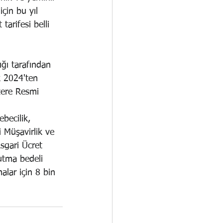
için bu yıl 
tarifesi belli 
ğı tarafından 
k 2024'ten 
zere Resmi 
becilik, 
 Müşavirlik ve 
sgari Ücret 
tutma bedeli 
alar için 8 bin 