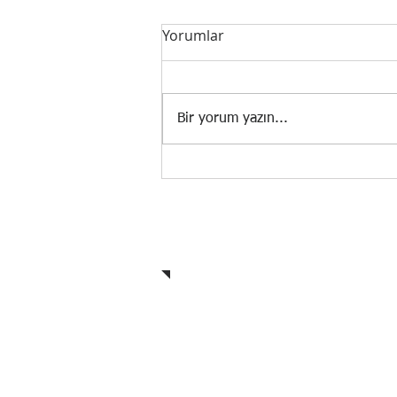
Yorumlar
Bir yorum yazın...
Bilanço Usulü ile İşletme
Defteri Arasındaki Farklar
Adres
Nişantaşı Mahallesi Gençay Sk.
No:22/102 Selçuklu KONYA
0544 769 64 12