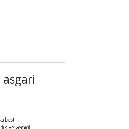
0544 769 64 12
HASEBECİ
İLETİŞİM
DUYURULAR
 asgari
serbest 
lik ve yeminli 