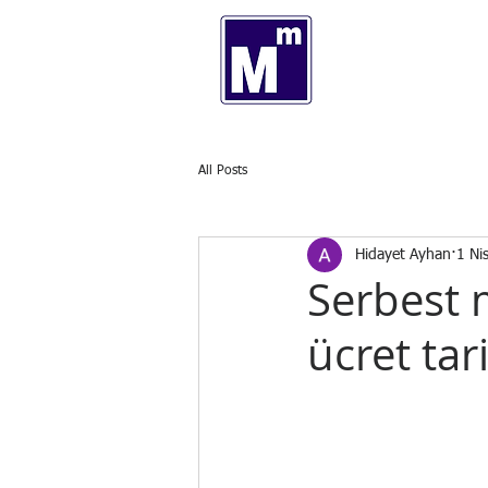
Hidayet A
Serbest Muhasebeci Mali
All Posts
Hidayet Ayhan
1 Ni
Serbest m
ücret tar