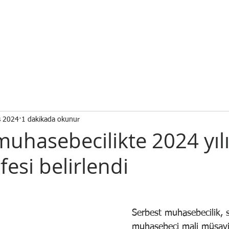
YHAN
ANA SAYFA
KONYA MALİ MÜŞAVİR
KONYA MU
 Müşavir
s 2024
1 dakikada okunur
uhasebecilikte 2024 yılı
ifesi belirlendi
Serbest muhasebecilik, 
muhasebeci mali müşavir