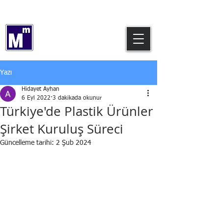
0544 769 64 12
Hidayet AYHAN
Serbest Muhasebeci Mali Müşavir
Yazı
Hidayet Ayhan
6 Eyl 2022
3 dakikada okunur
Türkiye'de Plastik Ürünler
Şirket Kuruluş Süreci
Güncelleme tarihi:
2 Şub 2024