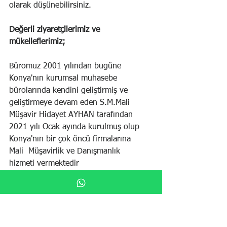
olarak düşünebilirsiniz.
Değerli ziyaretçilerimiz ve 
mükelleflerimiz;
Büromuz 2001 yılından bugüne 
Konya'nın kurumsal muhasebe 
bürolarında kendini geliştirmiş ve 
geliştirmeye devam eden S.M.Mali 
Müşavir Hidayet AYHAN tarafından 
2021 yılı Ocak ayında kurulmuş olup 
Konya'nın bir çok öncü firmalarına  
Mali  Müşavirlik ve Danışmanlık 
hizmeti vermektedir
        HİZMETLERİMİZ
Mali Müşavirlik Hizmeti
Vergi, Sosyal Güvenlik, İş Hukuku 
ve TTK alanlarında danışmanlık