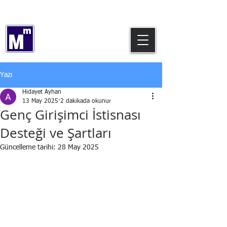
0544 769 64 12
Hidayet AYHAN
Serbest Muhasebeci Mali Müşavir
Yazı
Hidayet Ayhan
13 May 2025
2 dakikada okunur
Genç Girişimci İstisnası
Desteği ve Şartları
Güncelleme tarihi:
28 May 2025