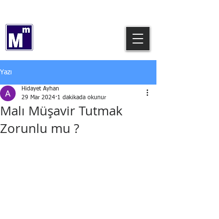
0544 769 64 12
Hidayet AYHAN
Serbest Muhasebeci Mali Müşavir
Yazı
Hidayet Ayhan
29 Mar 2024
1 dakikada okunur
Malı Müşavir Tutmak
Zorunlu mu ?